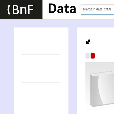
Data
search in data.bnf.fr