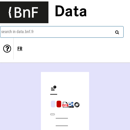
Data
search in data.bnf.fr
FR