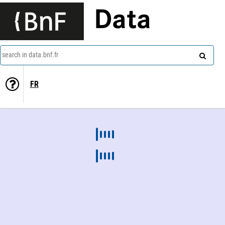
Data
search in data.bnf.fr
FR