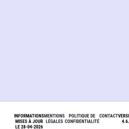
INFORMATIONS
MENTIONS
POLITIQUE DE
CONTACT
VERS
MISES À JOUR
LÉGALES
CONFIDENTIALITÉ
4.6
LE 28-04-2026