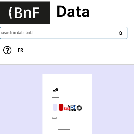
Data
search in data.bnf.fr
FR