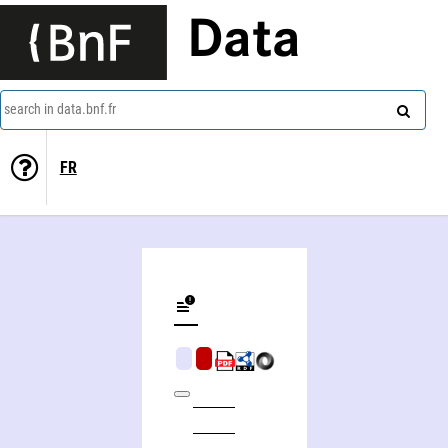
Data
search in data.bnf.fr
FR