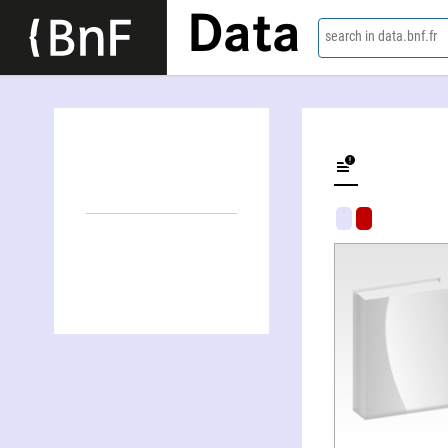
Data
search in data.bnf.fr