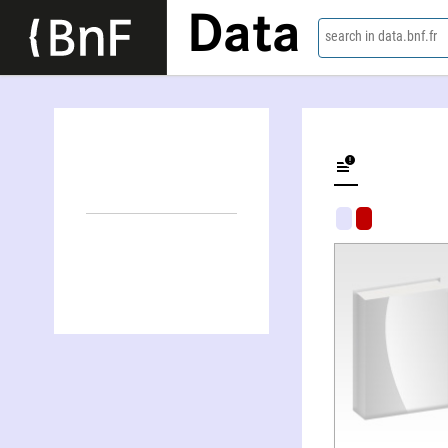
Data
search in data.bnf.fr