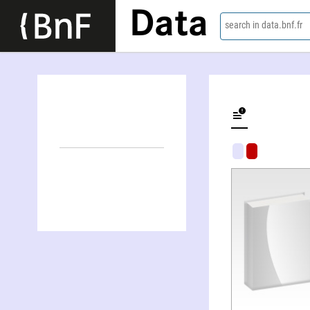
Data
search in data.bnf.fr