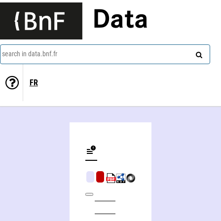
Data
search in data.bnf.fr
FR