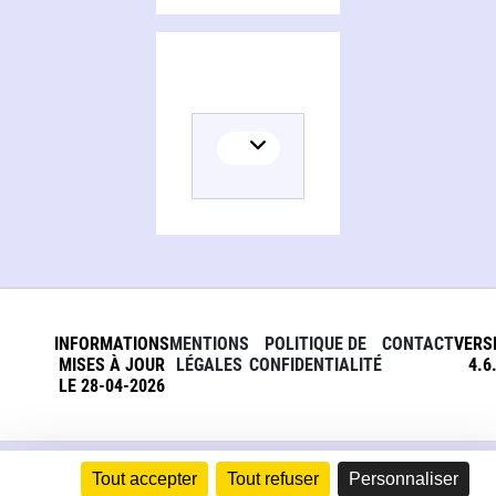
INFORMATIONS
MENTIONS
POLITIQUE DE
CONTACT
VERS
MISES À JOUR
LÉGALES
CONFIDENTIALITÉ
4.6
LE 28-04-2026
Tout accepter
Tout refuser
Personnaliser