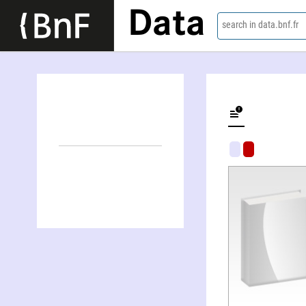
Data
search in data.bnf.fr