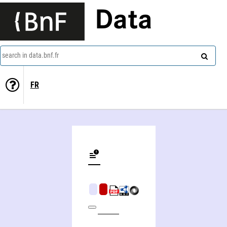
Data
search in data.bnf.fr
FR