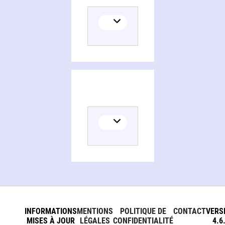
INFORMATIONS
MENTIONS
POLITIQUE DE
CONTACT
VERS
MISES À JOUR
LÉGALES
CONFIDENTIALITÉ
4.6