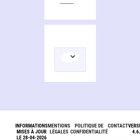
INFORMATIONS
MENTIONS
POLITIQUE DE
CONTACT
VERS
MISES À JOUR
LÉGALES
CONFIDENTIALITÉ
4.6
LE 28-04-2026