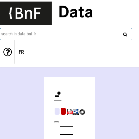
Data
search in data.bnf.fr
FR