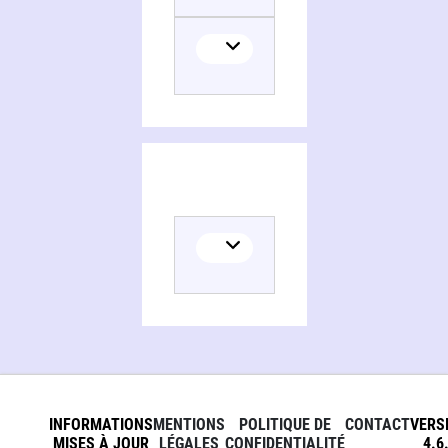
INFORMATIONS
MENTIONS
POLITIQUE DE
CONTACT
VERS
MISES À JOUR
LÉGALES
CONFIDENTIALITÉ
4.6