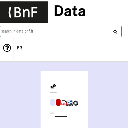
Data
search in data.bnf.fr
FR