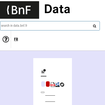
Data
search in data.bnf.fr
FR