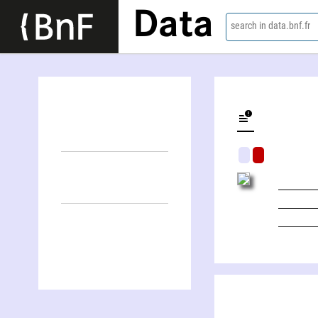
Data
search in data.bnf.fr