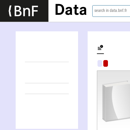
Data
search in data.bnf.fr