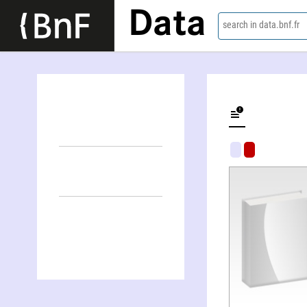
Data
search in data.bnf.fr