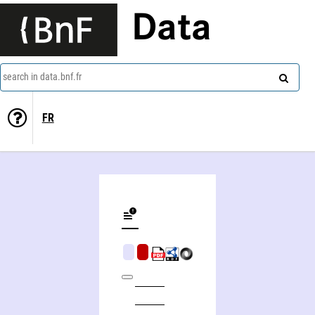
Data
search in data.bnf.fr
FR