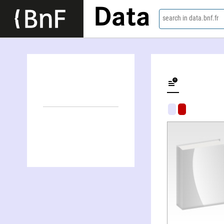
Data
search in data.bnf.fr