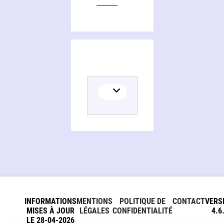
INFORMATIONS
MENTIONS
POLITIQUE DE
CONTACT
VERS
MISES À JOUR
LÉGALES
CONFIDENTIALITÉ
4.6
LE 28-04-2026