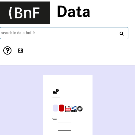
Data
search in data.bnf.fr
FR