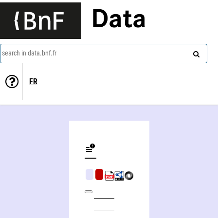
Data
search in data.bnf.fr
FR