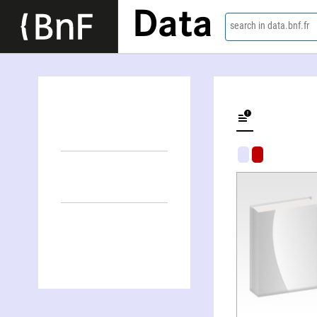
Data
search in data.bnf.fr