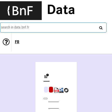
Data
search in data.bnf.fr
FR