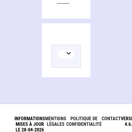
INFORMATIONS
MENTIONS
POLITIQUE DE
CONTACT
VERS
MISES À JOUR
LÉGALES
CONFIDENTIALITÉ
4.6
LE 28-04-2026