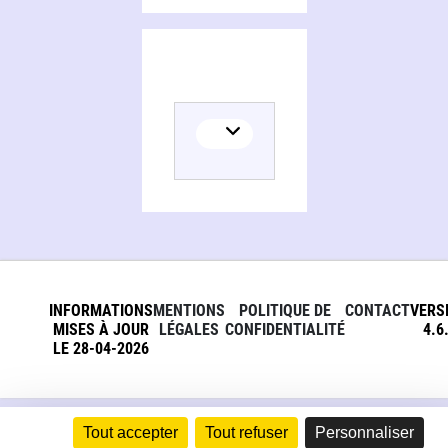
INFORMATIONS
MENTIONS
POLITIQUE DE
CONTACT
VERS
MISES À JOUR
LÉGALES
CONFIDENTIALITÉ
4.6
LE 28-04-2026
Tout accepter
Tout refuser
Personnaliser