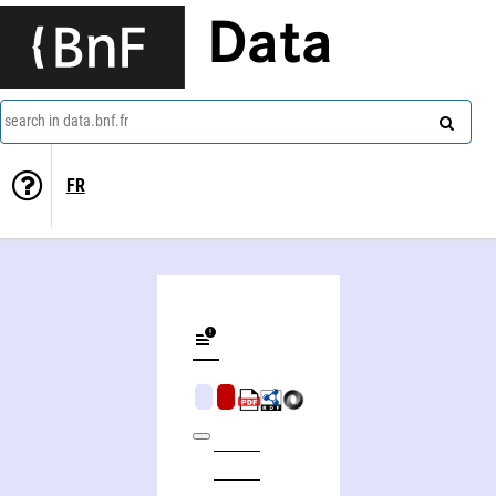
Data
search in data.bnf.fr
FR