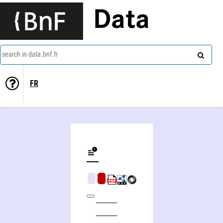
Data
search in data.bnf.fr
FR