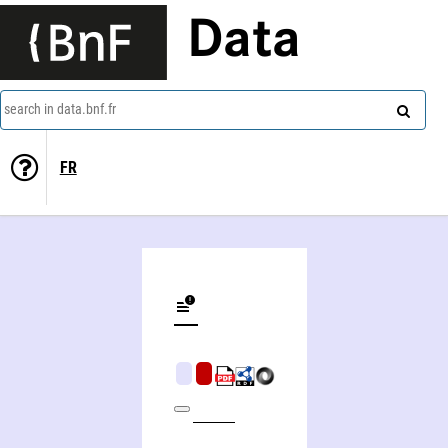
Data
search in data.bnf.fr
FR