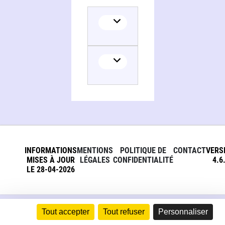
INFORMATIONS
MENTIONS
POLITIQUE DE
CONTACT
VERS
MISES À JOUR
LÉGALES
CONFIDENTIALITÉ
4.6
LE 28-04-2026
Tout accepter
Tout refuser
Personnaliser