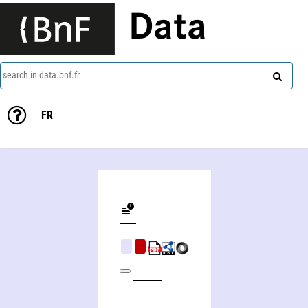
Data
search in data.bnf.fr
FR