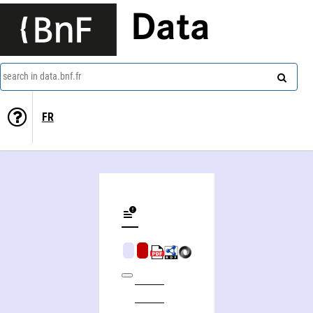
Data
search in data.bnf.fr
FR