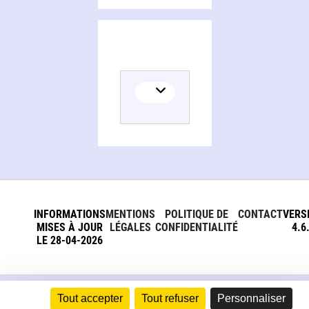
INFORMATIONS
MENTIONS
POLITIQUE DE
CONTACT
VERS
MISES À JOUR
LÉGALES
CONFIDENTIALITÉ
4.6
LE 28-04-2026
Tout accepter
Tout refuser
Personnaliser