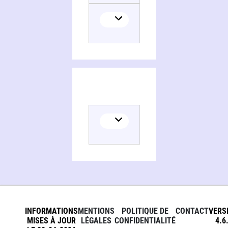
INFORMATIONS
MENTIONS
POLITIQUE DE
CONTACT
VERS
MISES À JOUR
LÉGALES
CONFIDENTIALITÉ
4.6