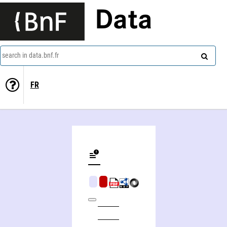
Data
search in data.bnf.fr
FR