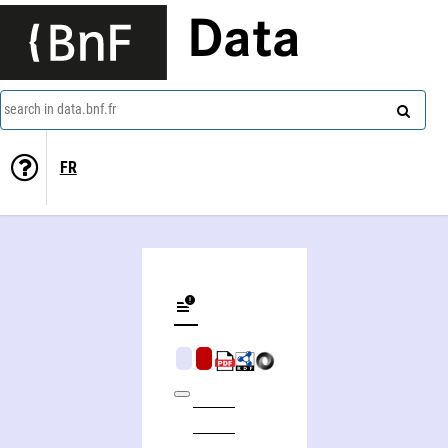
Data
search in data.bnf.fr
FR