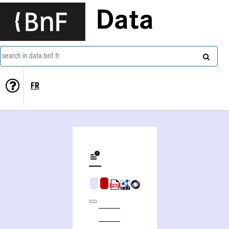
Data
search in data.bnf.fr
FR