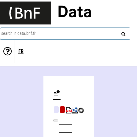
Data
search in data.bnf.fr
FR