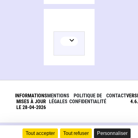
INFORMATIONS
MENTIONS
POLITIQUE DE
CONTACT
VERS
MISES À JOUR
LÉGALES
CONFIDENTIALITÉ
4.6
LE 28-04-2026
Tout accepter
Tout refuser
Personnaliser