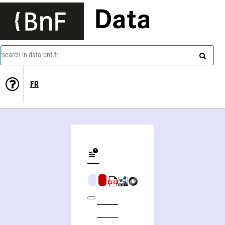
Data
search in data.bnf.fr
FR