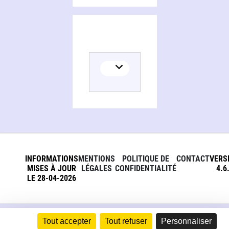
INFORMATIONS
MENTIONS
POLITIQUE DE
CONTACT
VERS
MISES À JOUR
LÉGALES
CONFIDENTIALITÉ
4.6
LE 28-04-2026
Tout accepter
Tout refuser
Personnaliser