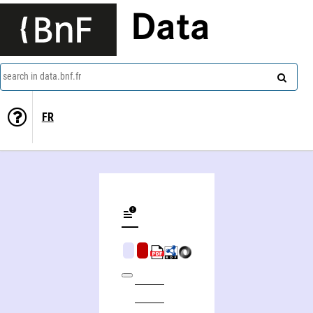
Data
search in data.bnf.fr
FR