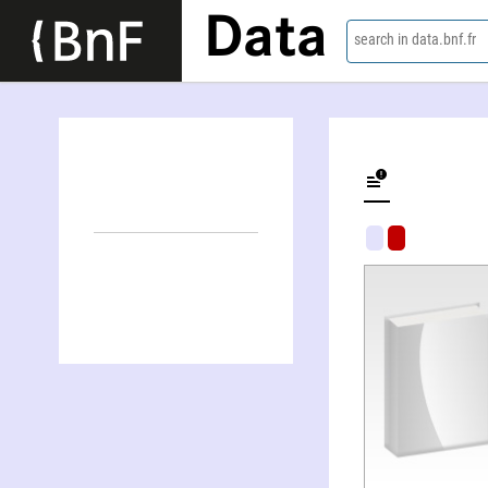
Data
search in data.bnf.fr