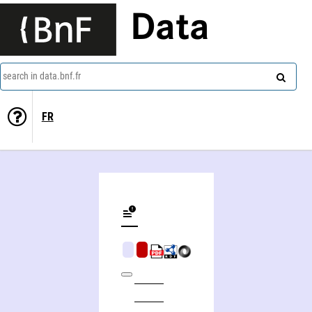
Data
search in data.bnf.fr
FR