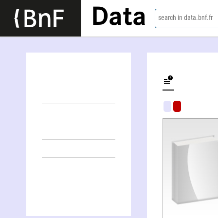
Data
search in data.bnf.fr