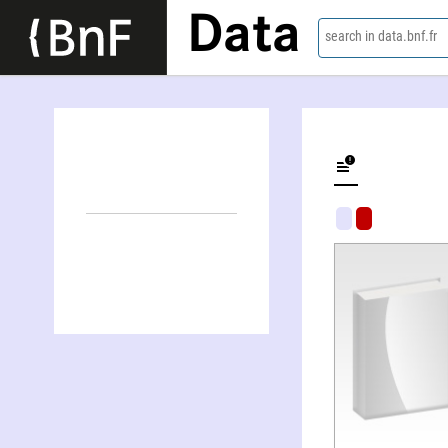
Data
search in data.bnf.fr