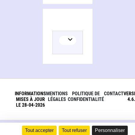
INFORMATIONS
MENTIONS
POLITIQUE DE
CONTACT
VERS
MISES À JOUR
LÉGALES
CONFIDENTIALITÉ
4.6
LE 28-04-2026
Tout accepter
Tout refuser
Personnaliser