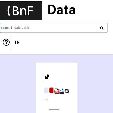
Data
search in data.bnf.fr
FR