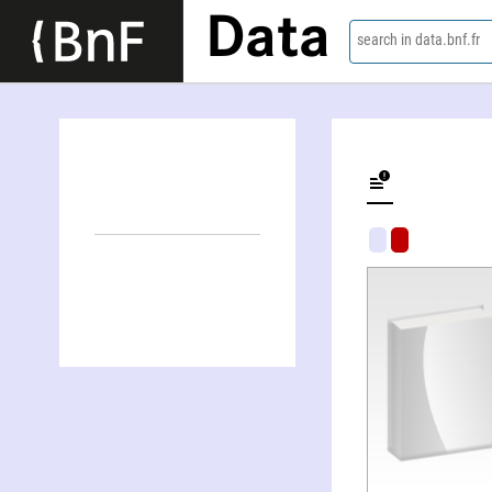
Data
search in data.bnf.fr