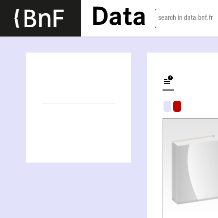
Data
search in data.bnf.fr