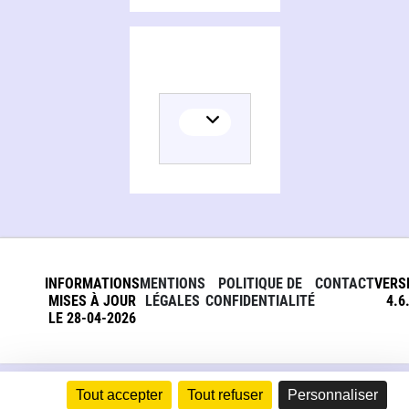
INFORMATIONS
MENTIONS
POLITIQUE DE
CONTACT
VERS
MISES À JOUR
LÉGALES
CONFIDENTIALITÉ
4.6
LE 28-04-2026
Tout accepter
Tout refuser
Personnaliser