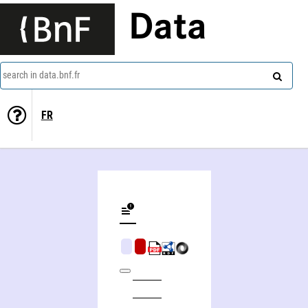
Data
search in data.bnf.fr
FR