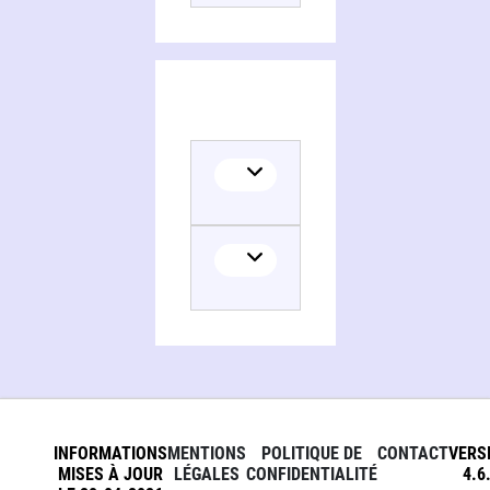
INFORMATIONS
MENTIONS
POLITIQUE DE
CONTACT
VERS
MISES À JOUR
LÉGALES
CONFIDENTIALITÉ
4.6