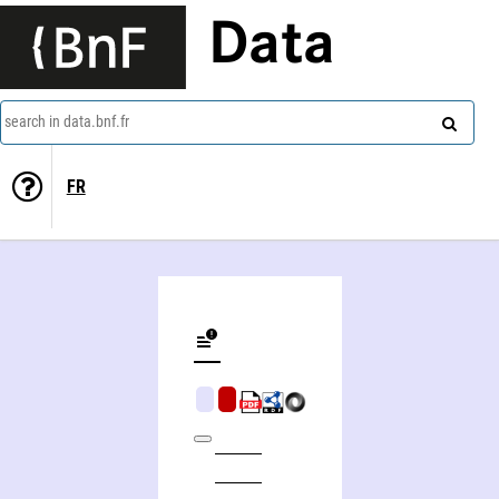
Data
search in data.bnf.fr
FR