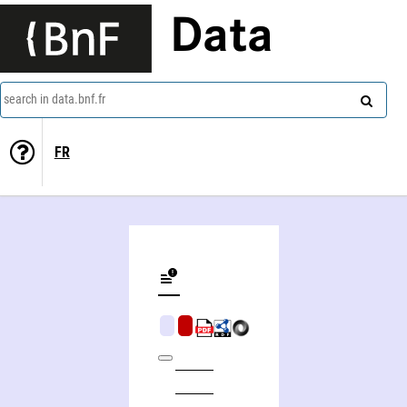
Data
search in data.bnf.fr
FR