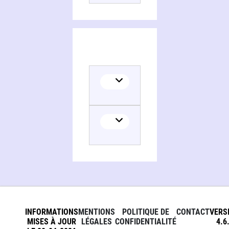
INFORMATIONS
MENTIONS
POLITIQUE DE
CONTACT
VERS
MISES À JOUR
LÉGALES
CONFIDENTIALITÉ
4.6