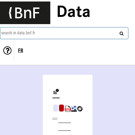
Data
search in data.bnf.fr
FR