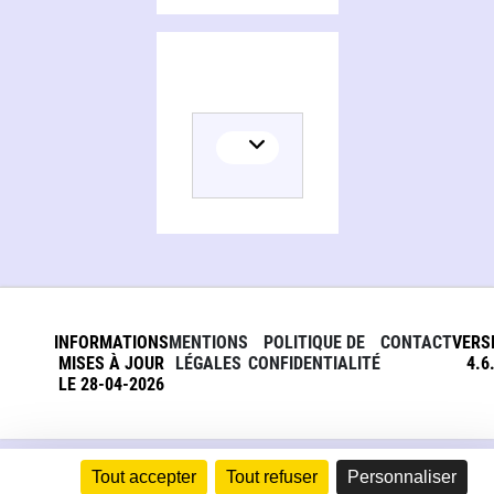
INFORMATIONS
MENTIONS
POLITIQUE DE
CONTACT
VERS
MISES À JOUR
LÉGALES
CONFIDENTIALITÉ
4.6
LE 28-04-2026
Tout accepter
Tout refuser
Personnaliser