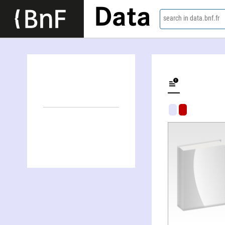
Data
search in data.bnf.fr