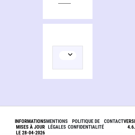
INFORMATIONS
MENTIONS
POLITIQUE DE
CONTACT
VERS
MISES À JOUR
LÉGALES
CONFIDENTIALITÉ
4.6
LE 28-04-2026