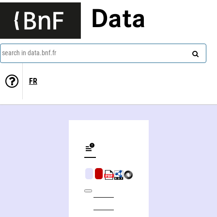
Data
search in data.bnf.fr
FR