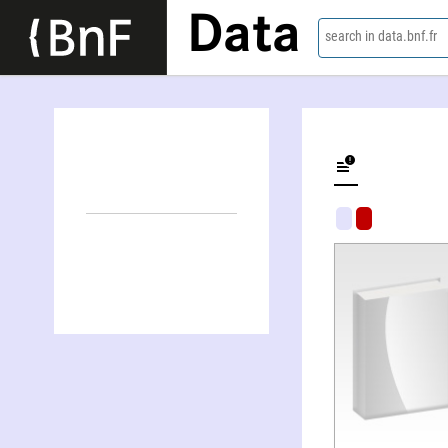
Data
search in data.bnf.fr