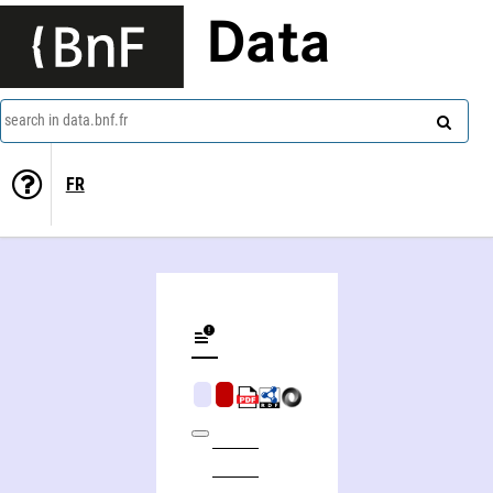
Data
search in data.bnf.fr
FR