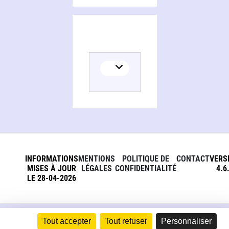
INFORMATIONS
MENTIONS
POLITIQUE DE
CONTACT
VERS
MISES À JOUR
LÉGALES
CONFIDENTIALITÉ
4.6
LE 28-04-2026
Tout accepter
Tout refuser
Personnaliser