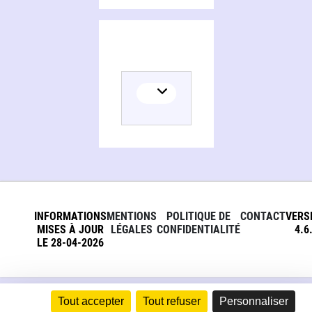
INFORMATIONS
MENTIONS
POLITIQUE DE
CONTACT
VERS
MISES À JOUR
LÉGALES
CONFIDENTIALITÉ
4.6
LE 28-04-2026
Tout accepter
Tout refuser
Personnaliser